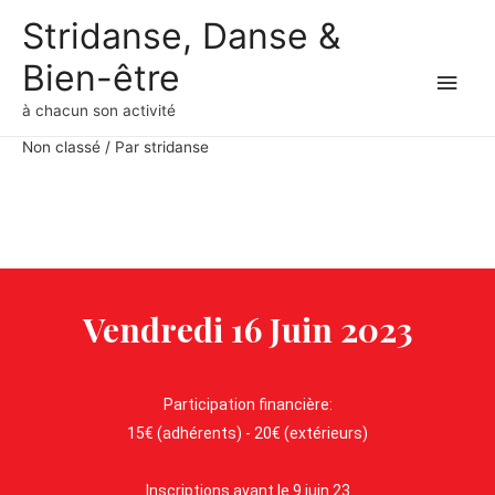
Stridanse, Danse &
Bien-être
à chacun son activité
Non classé
/ Par
stridanse
Vendredi 16 Juin 2023
Participation financière:
15€ (adhérents) - 20€ (extérieurs)
Inscriptions avant le 9 juin 23