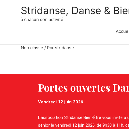
Stridanse, Danse & Bie
à chacun son activité
Accuei
Non classé
/ Par
stridanse
Portes ouvertes Da
Vendredi 12 juin 2026
L’association Stridanse Bien-Être vous invite 
senior le vendredi 12 juin 2026, de 9h30 à 11h, da