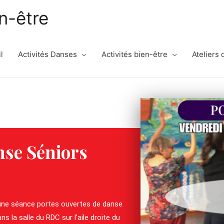
n-être
l
Activités Danses
Activités bien-être
Ateliers
nse Séniors
à une séance portes ouvertes de danse
ns la salle du RDC sur l’aile droite du