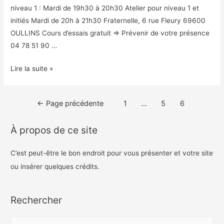
niveau 1 : Mardi de 19h30 à 20h30 Atelier pour niveau 1 et
initiés Mardi de 20h à 21h30 Fraternelle, 6 rue Fleury 69600
OULLINS Cours d’essais gratuit => Prévenir de votre présence
04 78 51 90 …
RENTRÉE
Lire la suite »
2018-
2019
Navigation
←
Page précédente
1
…
5
6
DANSE
des
DU
À propos de ce site
MONDE
articles
C’est peut-être le bon endroit pour vous présenter et votre site
ou insérer quelques crédits.
Rechercher
R