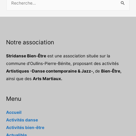
e
c
h
e
r
Notre association
c
Stridanse Bien-Être
est une association située sur la
h
commune d’Oullins-Pierre-Bénite, proposant des activités
e
Artistiques -Danse contemporaine & Jazz-,
de
Bien-Être,
r
ainsi que des
Arts Martiaux.
:
Menu
Accueil
Activités danse
Activités bien-être
Actualités