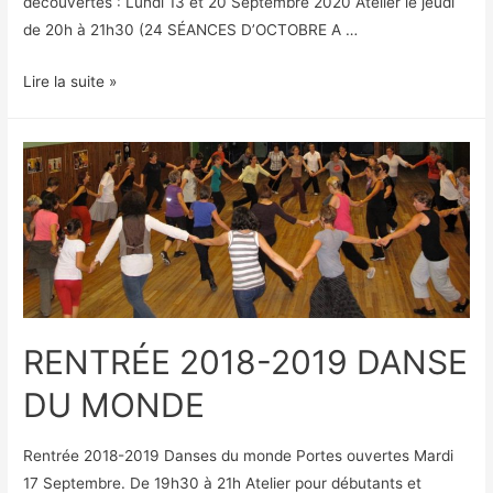
découvertes : Lundi 13 et 20 Septembre 2020 Atelier le jeudi
de 20h à 21h30 (24 SÉANCES D’OCTOBRE A …
RENTREE
Lire la suite »
2019-
2020
DANSER
AUTREMENT
–
DANSE
DU
VIVANT
RENTRÉE 2018-2019 DANSE
DU MONDE
Rentrée 2018-2019 Danses du monde Portes ouvertes Mardi
17 Septembre. De 19h30 à 21h Atelier pour débutants et