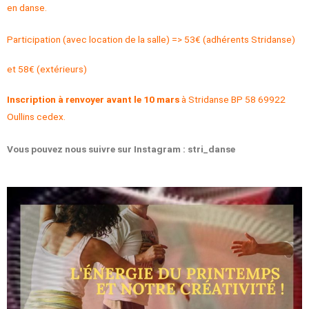
en danse.
Participation (avec location de la salle) => 53€ (adhérents Stridanse)
et 58€ (extérieurs)
Inscription à renvoyer avant le 10 mars
à Stridanse BP 58 69922
Oullins cedex.
Vous pouvez nous suivre sur Instagram :
stri_danse